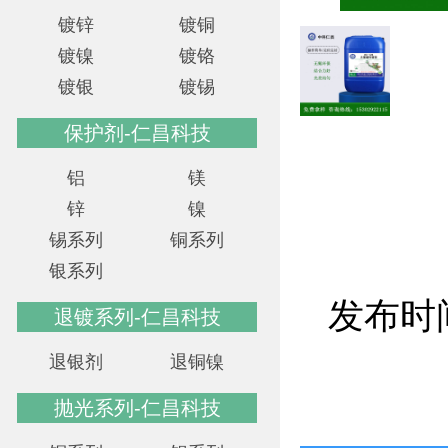
镀锌
镀铜
镀镍
镀铬
镀银
镀锡
保护剂-仁昌科技
铝
镁
锌
镍
锡系列
铜系列
银系列
发布时间
退镀系列-仁昌科技
退银剂
退铜镍
抛光系列-仁昌科技