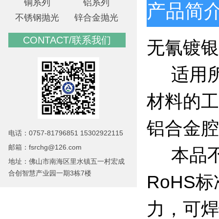
铜系列
铝系列
产品简
不锈钢抛光
锌合金抛光
CONTACT/联系我们
无氰镀银
适用所
材料的工
铝合金腔
电话：0757-81796851 15302922115
邮箱：fsrchg@126.com
本品不
地址：佛山市南海区里水镇五一村宏成
合创智慧产业园一期3栋7楼
RoHS
力，可焊