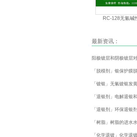
RC-128无氰
最新资讯：
阳极镀层和阴极镀层对
「脱模剂」银保护膜脱
「镀银」无氰镀银发黄
「退银剂」电解退银和
「退银剂」环保退银剂
「树脂」树脂的进水水
「化学退镀」化学退镀