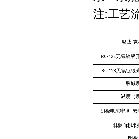
注:工艺
银盐
克
无氰镀银
RC-128
无氰镀银
RC-128
酸碱
温度（
安
阴极电流密度
(
阴
阳极面积
/
阳极