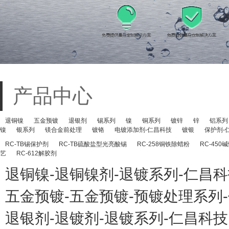
产品中心
退铜镍
五金预镀
退银剂
锡系列
镍
铜系列
镀锌
锌
铝系列
镍
银系列
镁合金前处理
镀铬
电镀添加剂-仁昌科技
镀银
保护剂-
RC-TB锡保护剂
RC-TB硫酸盐型光亮酸锡
RC-258铜铁除蜡粉
RC-45
艺
RC-612解胶剂
退铜镍-退铜镍剂-退镀系列-仁昌
五金预镀-五金预镀-预镀处理系列
退银剂-退镀剂-退镀系列-仁昌科